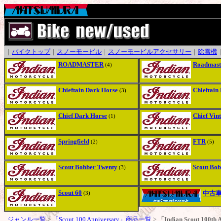
｜
バイクトップ
｜
スノーモービル
｜
スノーモービルアクセサリー
｜
除雪機
ROADMASTER
Roadmast
(4)
Chieftain Dark Horse
Chieftain
(3)
Chief Dark Horse
Chief Vin
(1)
Springfield
FTR
(2)
(5)
Scout Bobber Twenty
Scout Bob
(3)
Scout 60
中古
(3)
ジャンル一覧
>
「Scout 100 Anniversary」商品一覧
>
「Indian Scout 100th