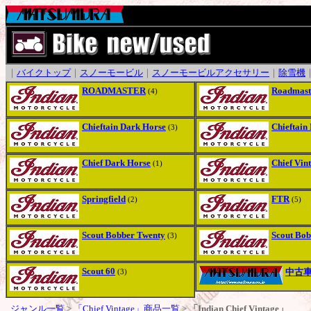
｜
バイクトップ
｜
スノーモービル
｜
スノーモービルアクセサリー
｜
除雪機
ROADMASTER
Roadmast
(4)
Chieftain Dark Horse
Chieftain
(3)
Chief Dark Horse
Chief Vin
(1)
Springfield
FTR
(2)
(5)
Scout Bobber Twenty
Scout Bob
(3)
Scout 60
中古
(3)
ジャンル一覧
>
「Chief Vintage」商品一覧
>
「Indian Chief Vintage」