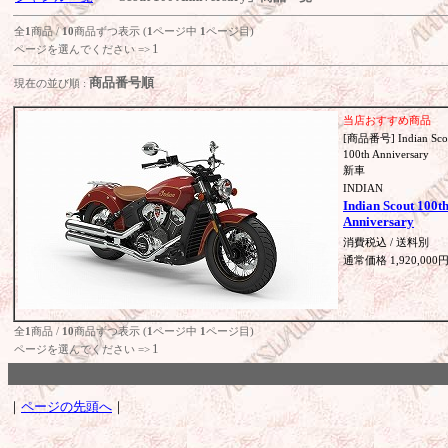
全
1
商品 /
10
商品ずつ表示 (
1
ページ中
1
ページ目)
1
ページを選んでください =>
商品番号順
現在の並び順 :
当店おすすめ商品
[商品番号] Indian Sco
100th Anniversary
新車
INDIAN
Indian Scout 100t
Anniversary
消費税込 / 送料別
通常価格 1,920,000
全
1
商品 /
10
商品ずつ表示 (
1
ページ中
1
ページ目)
1
ページを選んでください =>
｜
ページの先頭へ
｜