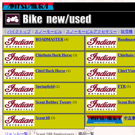
｜
バイクトップ
｜
スノーモービル
｜
スノーモービルアクセサリー
｜
除雪機
ROADMASTER
Roadmast
(4)
Chieftain Dark Horse
Chieftain
(3)
Chief Dark Horse
Chief Vin
(1)
Springfield
FTR
(2)
(5)
Scout Bobber Twenty
Scout Bob
(3)
Scout 60
中古
(3)
ジャンル一覧
>
「Scout 100 Anniversary」商品一覧