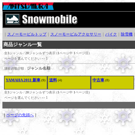
｜
スノーモービルトップ
｜
スノーモービルアクセサリー
｜
バイク
｜
除雪機
商品ジャンル一覧
全
3
ジャンル /
20
ジャンルずつ表示 (
1
ページ中
1
ページ目)
1
ページを選んでください =>
ジャンル名順
現在の並び順 :
YAMAHA 2011 新車
送料
中古車
(9)
(4)
(8)
全
3
ジャンル /
20
ジャンルずつ表示 (
1
ページ中
1
ページ目)
1
ページを選んでください =>
｜
ページの先頭へ
｜